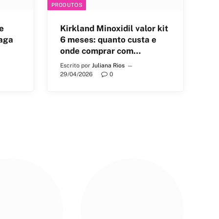
PRODUTOS
e
Kirkland Minoxidil valor kit
raga
6 meses: quanto custa e
onde comprar com
segurança
Escrito por
Juliana Rios
29/04/2026
0