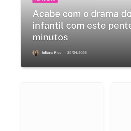
Acabe com o drama do
infantil com este pent
minutos
Juliana Rios
29/04/2026