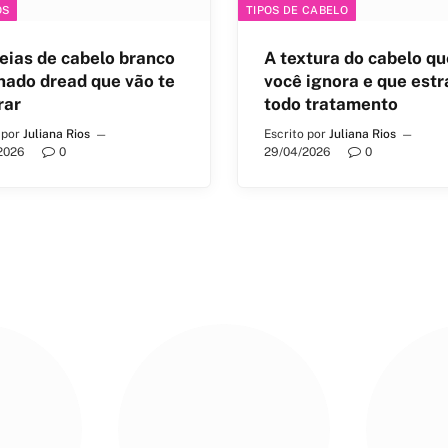
OS
TIPOS DE CABELO
eias de cabelo branco
A textura do cabelo qu
nado dread que vão te
você ignora e que est
rar
todo tratamento
 por
Juliana Rios
Escrito por
Juliana Rios
2026
0
29/04/2026
0