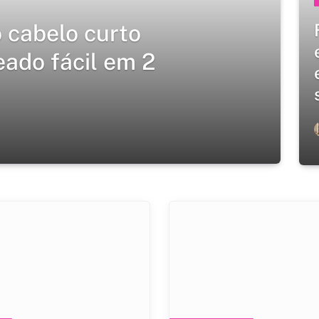
 cabelo curto
eado fácil em 2