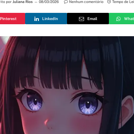
ito por
Juliana Rios
08/03/2026
Nenhum comentário
Tempo de Lei
Pinterest
LinkedIn
Email
What