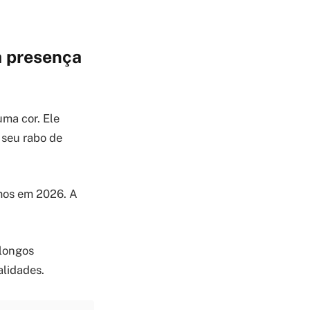
a presença
ma cor. Ele
 seu rabo de
emos em 2026. A
 longos
alidades.