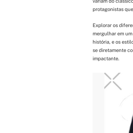
variam do clássic
protagonistas qu
Explorar os difer
mergulhar em um u
história, e os es
se diretamente c
impactante.