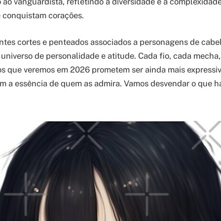
o ao vanguardista, refletindo a diversidade e a complexidad
e conquistam corações.
entes cortes e penteados associados a personagens de cabel
niverso de personalidade e atitude. Cada fio, cada mecha
tilos que veremos em 2026 prometem ser ainda mais expressi
om a essência de quem as admira. Vamos desvendar o que h