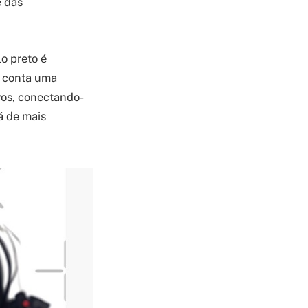
e das
o preto é
, conta uma
vos, conectando-
á de mais