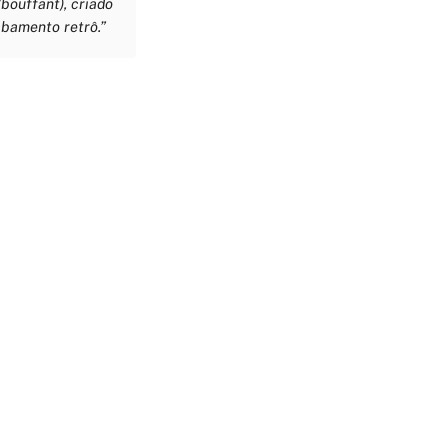
bouffant), criado
abamento retrô.”