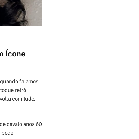
m Ícone
s quando falamos
toque retrô
 volta com tudo,
 de cavalo anos 60
s pode