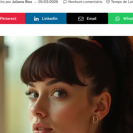
ito por
Juliana Rios
05/03/2026
Nenhum comentário
Tempo de Lei
Pinterest
LinkedIn
Email
What