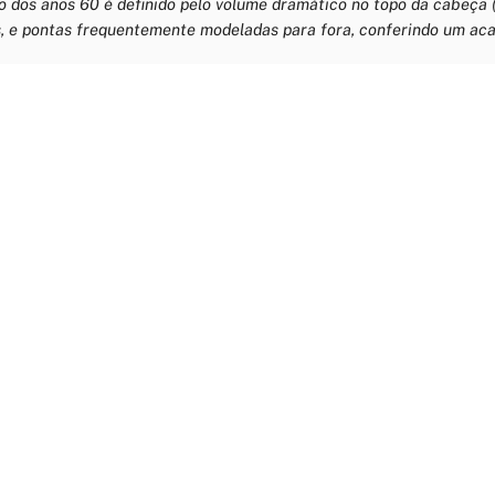
o dos anos 60 é definido pelo volume dramático no topo da cabeça (
os, e pontas frequentemente modeladas para fora, conferindo um ac