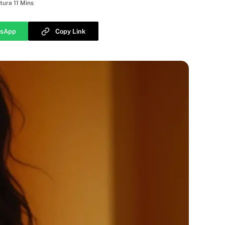
tura 11 Mins
sApp
Copy Link