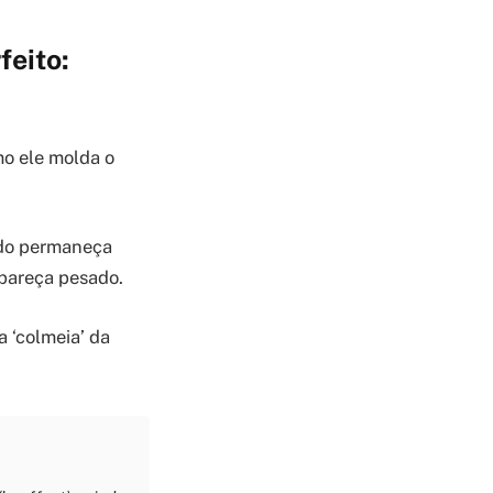
feito:
mo ele molda o
ado permaneça
 pareça pesado.
a ‘colmeia’ da