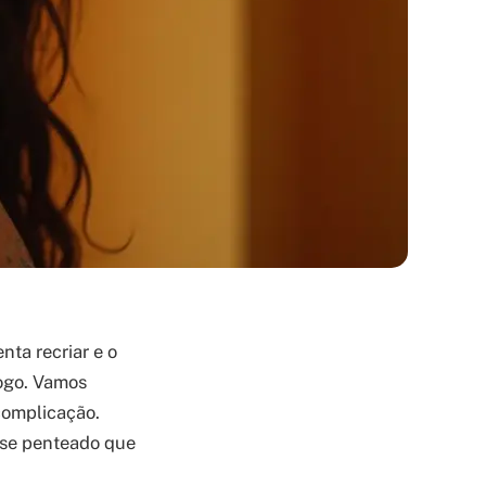
nta recriar e o
logo. Vamos
complicação.
esse penteado que