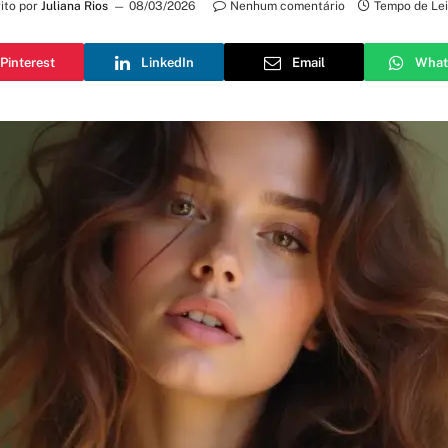
ito por
Juliana Rios
08/03/2026
Nenhum comentário
Tempo de Lei
Pinterest
LinkedIn
Email
What