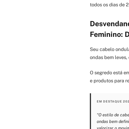
todos os dias de 
Desvendand
Feminino: 
Seu cabelo ondulad
ondas bem leves, 
O segredo está em
e produtos para re
EM DESTAQUE 20
“O estilo de cab
ondas bem defini
valorizar o movi