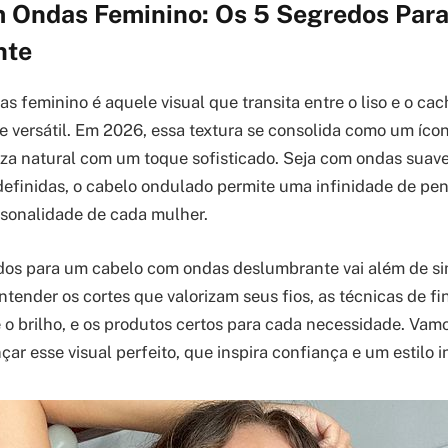
 Ondas Feminino: Os 5 Segredos Par
nte
s feminino é aquele visual que transita entre o liso e o ca
 versátil. Em 2026, essa textura se consolida como um ícone
za natural com um toque sofisticado. Seja com ondas suave
efinidas, o cabelo ondulado permite uma infinidade de pen
sonalidade de cada mulher.
dos para um cabelo com ondas deslumbrante vai além de si
ntender os cortes que valorizam seus fios, as técnicas de f
o brilho, e os produtos certos para cada necessidade. Vam
ar esse visual perfeito, que inspira confiança e um estilo 