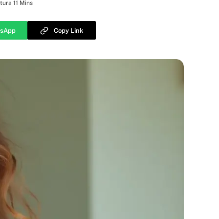
tura 11 Mins
sApp
Copy Link