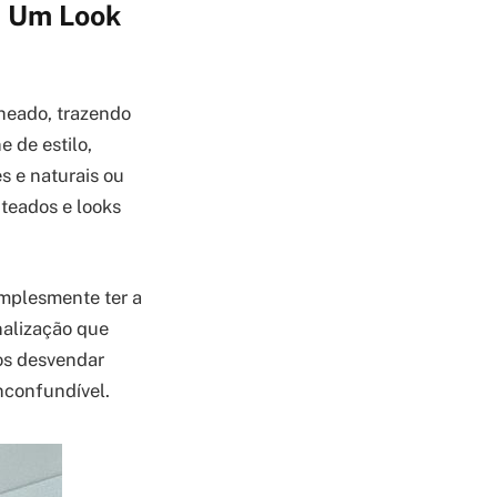
a Um Look
cheado, trazendo
 de estilo,
s e naturais ou
teados e looks
mplesmente ter a
inalização que
os desvendar
inconfundível.