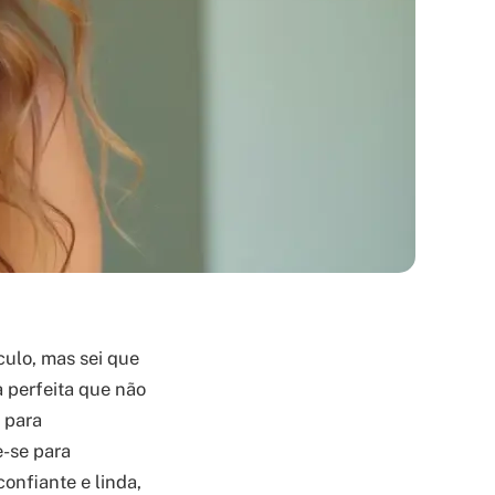
ulo, mas sei que
a perfeita que não
 para
e-se para
onfiante e linda,