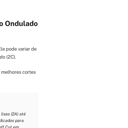
lo Ondulado
Ele pode variar de
do (2C).
s melhores cortes
lisas (2A) até
ndicados para
olf Cut em