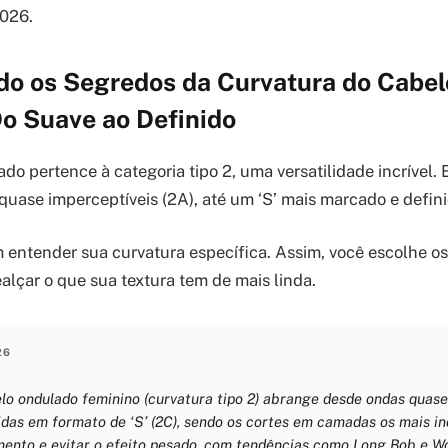
2026.
o os Segredos da Curvatura do Cabe
Do Suave ao Definido
o pertence à categoria tipo 2, uma versatilidade incrível. 
quase imperceptíveis (2A), até um ‘S’ mais marcado e defini
 entender sua curvatura específica. Assim, você escolhe o
alçar o que sua textura tem de mais linda.
26
elo ondulado feminino (curvatura tipo 2) abrange desde ondas quase 
das em formato de ‘S’ (2C), sendo os cortes em camadas os mais i
mento e evitar o efeito pesado, com tendências como Long Bob e W