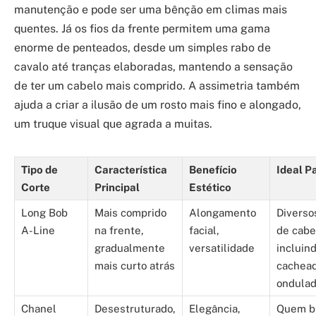
manutenção e pode ser uma bênção em climas mais
quentes. Já os fios da frente permitem uma gama
enorme de penteados, desde um simples rabo de
cavalo até tranças elaboradas, mantendo a sensação
de ter um cabelo mais comprido. A assimetria também
ajuda a criar a ilusão de um rosto mais fino e alongado,
um truque visual que agrada a muitas.
Tipo de
Característica
Benefício
Ideal P
Corte
Principal
Estético
Long Bob
Mais comprido
Alongamento
Diverso
A-Line
na frente,
facial,
de cabe
gradualmente
versatilidade
incluin
mais curto atrás
cachead
ondula
Chanel
Desestruturado,
Elegância,
Quem b