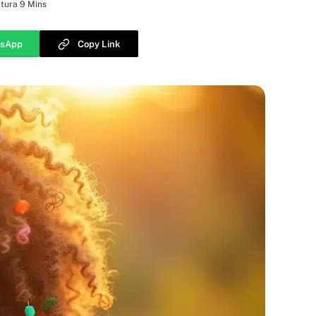
tura 9 Mins
sApp
Copy Link