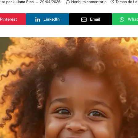
ito por
Juliana Rios
29/04/2026
Nenhum comentário
Tempo de Lei
Pinterest
LinkedIn
Email
What