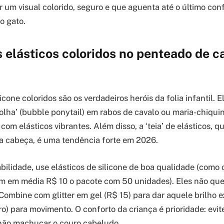
ar um visual colorido, seguro e que aguenta até o último co
o gato.
 elásticos coloridos no penteado de c
licone coloridos são os verdadeiros heróis da folia infantil. 
bolha’ (bubble ponytail) em rabos de cavalo ou maria-chiquin
om elásticos vibrantes. Além disso, a ‘teia’ de elásticos, q
a cabeça, é uma tendência forte em 2026.
abilidade, use elásticos de silicone de boa qualidade (como
m em média R$ 10 o pacote com 50 unidades). Eles não que
Combine com glitter em gel (R$ 15) para dar aquele brilho ex
ro) para movimento. O conforto da criança é prioridade: evit
 não machucar o couro cabeludo.