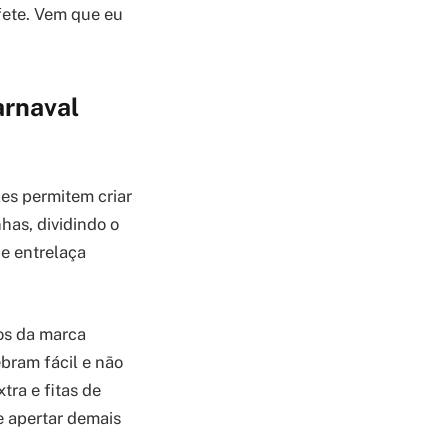
nfete. Vem que eu
arnaval
Eles permitem criar
has, dividindo o
ue entrelaça
 os da marca
bram fácil e não
tra e fitas de
e apertar demais