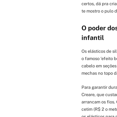
certos, dá pra cri
te mostro o pulo d
O poder dos
infantil
Os elásticos de si
o famoso ‘efeito 
cabelo em seções c
mechas no topo d
Para garantir dur
Creare, que custa
arrancam os fios. 
cetim (R$ 2 o met
os elásticos para