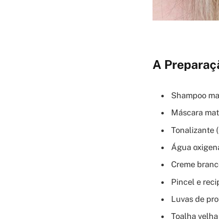
A Preparaçã
Shampoo mati
Máscara mati
Tonalizante 
Água oxigena
Creme branco
Pincel e reci
Luvas de pr
Toalha velha