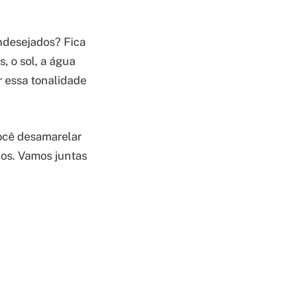
indesejados? Fica
, o sol, a água
r essa tonalidade
você desamarelar
hos. Vamos juntas