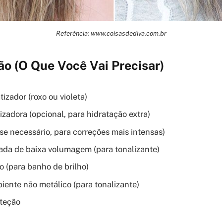
Referência: www.coisasdediva.com.br
o (O Que Você Vai Precisar)
zador (roxo ou violeta)
zadora (opcional, para hidratação extra)
(se necessário, para correções mais intensas)
da de baixa volumagem (para tonalizante)
 (para banho de brilho)
piente não metálico (para tonalizante)
oteção