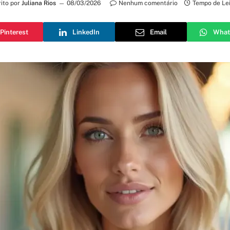
ito por
Juliana Rios
08/03/2026
Nenhum comentário
Tempo de Lei
Pinterest
LinkedIn
Email
What