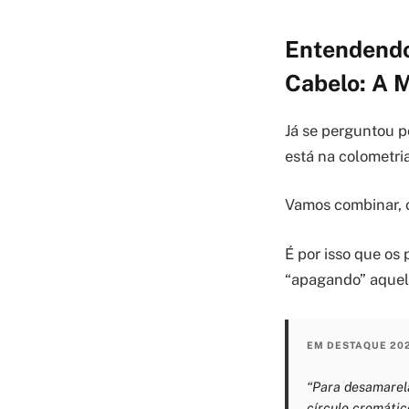
Entendendo
Cabelo: A 
Já se perguntou p
está na colometria
Vamos combinar, o
É por isso que os
“apagando” aquele
EM DESTAQUE 20
“Para desamarela
círculo cromático