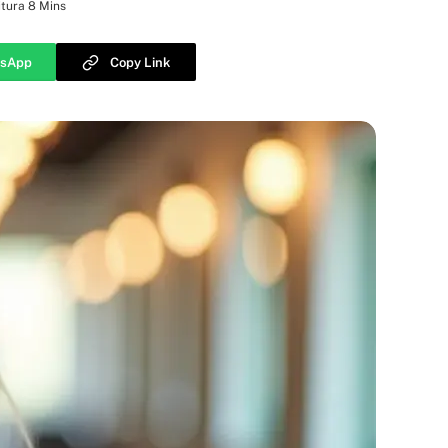
tura 8 Mins
sApp
Copy Link