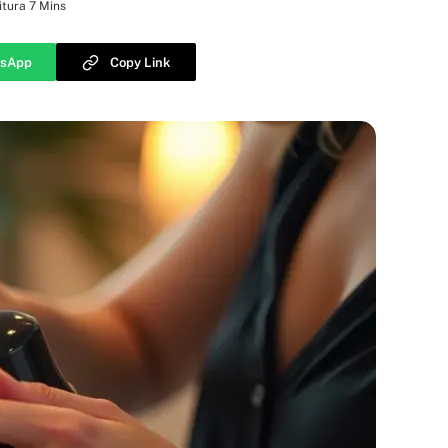
tura 7 Mins
sApp
Copy Link