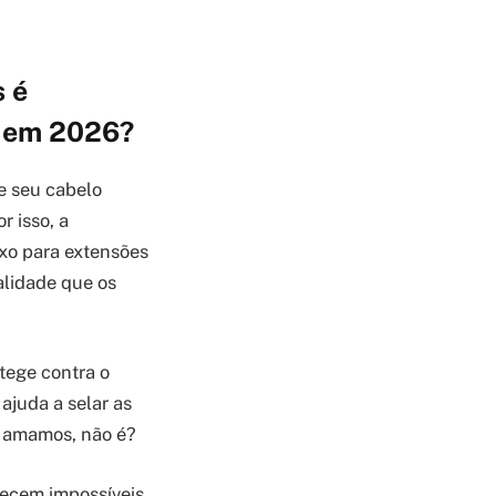
s é
s em 2026?
e seu cabelo
r isso, a
xo para extensões
talidade que os
tege contra o
ajuda a selar as
ós amamos, não é?
recem impossíveis