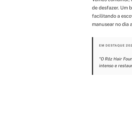
de desfazer. Um b
facilitando a esc
manusear no dia a
EM DESTAQUE 20
“O Rōz Hair Foun
intenso e resta