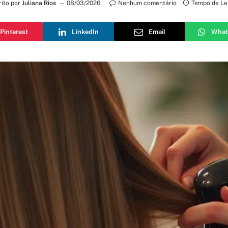
rito por
Juliana Rios
08/03/2026
Nenhum comentário
Tempo de Lei
Pinterest
LinkedIn
Email
What