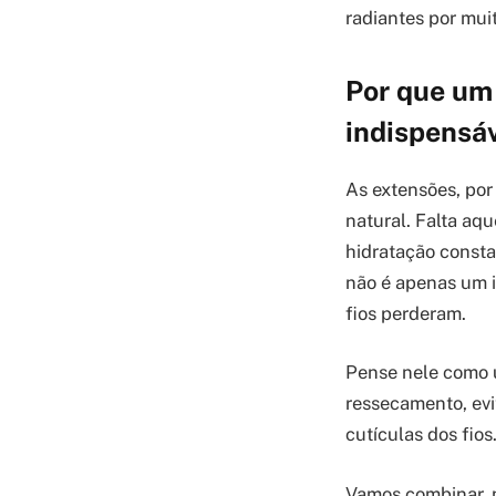
radiantes por mui
Por que um
indispensáv
As extensões, por
natural. Falta aq
hidratação consta
não é apenas um it
fios perderam.
Pense nele como u
ressecamento, evi
cutículas dos fios
Vamos combinar, 