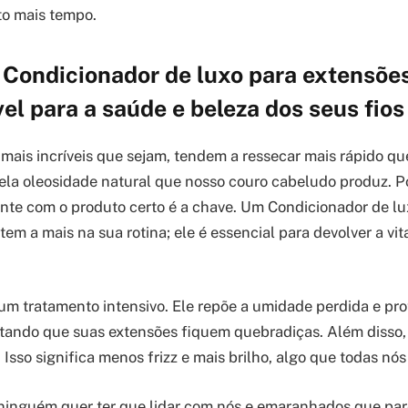
to mais tempo.
 Condicionador de luxo para extensõe
el para a saúde e beleza dos seus fio
 mais incríveis que sejam, tendem a ressecar mais rápido qu
uela oleosidade natural que nosso couro cabeludo produz. Po
nte com o produto certo é a chave. Um Condicionador de lu
em a mais na sua rotina; ele é essencial para devolver a vi
m tratamento intensivo. Ele repõe a umidade perdida e pro
tando que suas extensões fiquem quebradiças. Além disso, 
. Isso significa menos frizz e mais brilho, algo que todas n
ninguém quer ter que lidar com nós e emaranhados que pa