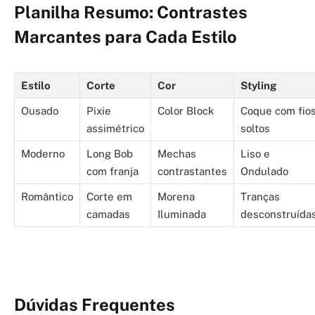
Planilha Resumo: Contrastes
Marcantes para Cada Estilo
Estilo
Corte
Cor
Styling
Ousado
Pixie
Color Block
Coque com fio
assimétrico
soltos
Moderno
Long Bob
Mechas
Liso e
com franja
contrastantes
Ondulado
Romântico
Corte em
Morena
Tranças
camadas
Iluminada
desconstruída
Dúvidas Frequentes