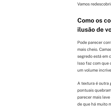
Vamos redescobrir
Como os cor
ilusão de v
Pode parecer cont
mais cheio. Camad
segredo está em c
Isso faz com que
um volume incríve
A textura é outra
pontuais quebram 
parecer mais leve
de que há muito m