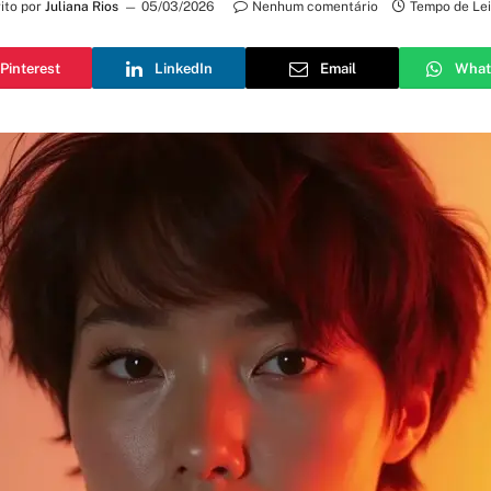
ito por
Juliana Rios
05/03/2026
Nenhum comentário
Tempo de Lei
Pinterest
LinkedIn
Email
What