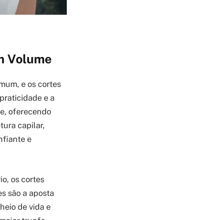
m Volume
mum, e os cortes
praticidade e a
ue, oferecendo
ura capilar,
nfiante e
io, os cortes
es são a aposta
heio de vida e