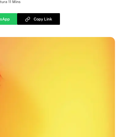
tura 11 Mins
sApp
Copy Link