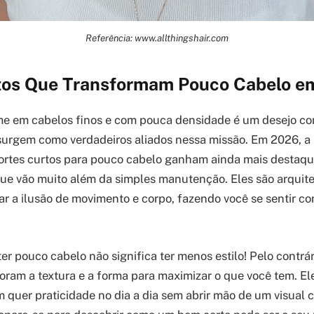
Referência: www.allthingshair.com
tos Que Transformam Pouco Cabelo e
me em cabelos finos e com pouca densidade é um desejo co
surgem como verdadeiros aliados nessa missão. Em 2026, a 
cortes curtos para pouco cabelo ganham ainda mais destaq
que vão muito além da simples manutenção. Eles são arquitet
ar a ilusão de movimento e corpo, fazendo você se sentir co
r pouco cabelo não significa ter menos estilo! Pelo contrár
loram a textura e a forma para maximizar o que você tem. El
 quer praticidade no dia a dia sem abrir mão de um visual c