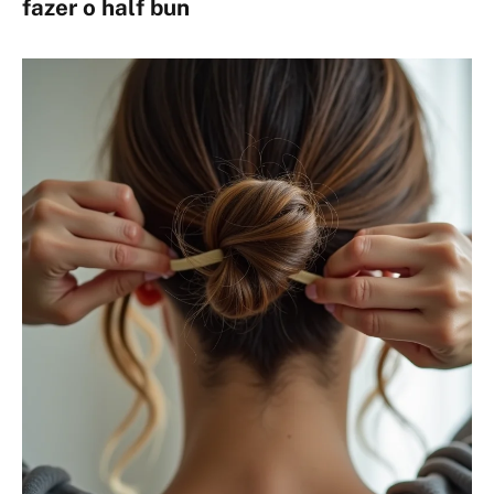
fazer o
half bun