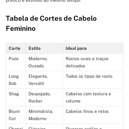
prático e estiloso ao mesmo tempo.
Tabela de Cortes de Cabelo
Feminino
Corte
Estilo
Ideal para
Pixie
Moderno,
Rostos ovais e traços
Ousado
delicados
Long
Elegante,
Todos os tipos de rosto
Bob
Versátil
Shag
Despojado,
Cabelos com textura e
Rocker
volume
Blunt
Minimalista,
Cabelos finos e retos
Cut
Moderno
Chanel
Clássico,
Diversos estilos e