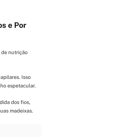
os e Por
 de nutrição
apilares. Isso
lho espetacular.
dida dos fios,
suas madeixas.