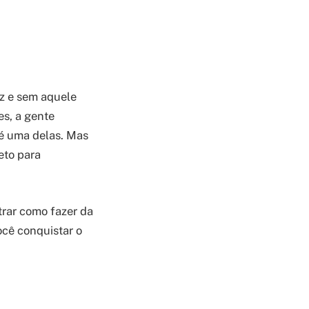
zz e sem aquele
es, a gente
 é uma delas. Mas
eto para
trar como fazer da
ocê conquistar o