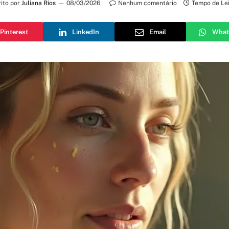
ito por
Juliana Rios
08/03/2026
Nenhum comentário
Tempo de Lei
Pinterest
LinkedIn
Email
What