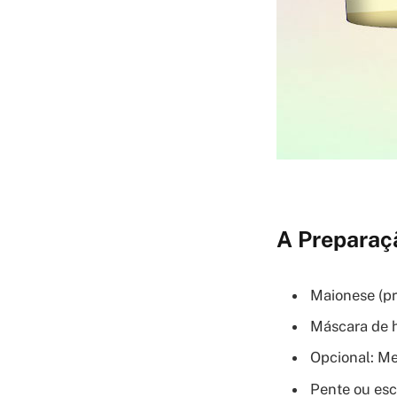
A Preparaçã
Maionese (pr
Máscara de h
Opcional: Me
Pente ou esc