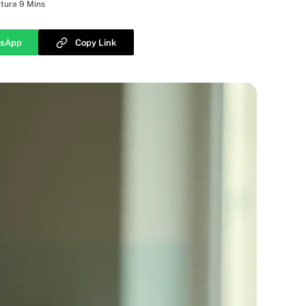
tura 9 Mins
sApp
Copy Link