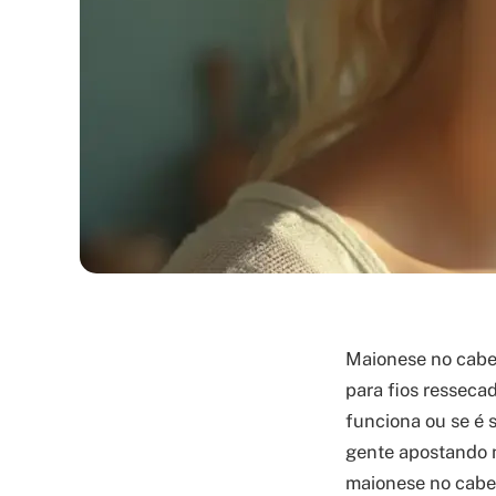
Maionese no cabel
para fios resseca
funciona ou se é 
gente apostando n
maionese no cabel