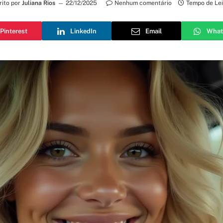
rito por
Juliana Rios
22/12/2025
Nenhum comentário
Tempo de Lei
Pinterest
LinkedIn
Email
What