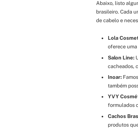
Abaixo, listo alg
brasileiro. Cada u
de cabelo e neces
Lola Cosmet
oferece uma 
Salon Line:
U
cacheados, c
Inoar:
Famosa
também possu
YVY Cosmét
formulados c
Cachos Brasi
produtos que