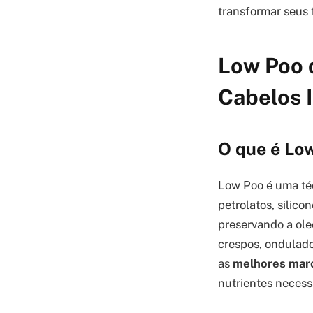
transformar seus f
Low Poo 
Cabelos I
O que é Lo
Low Poo é uma téc
petrolatos, silico
preservando a ole
crespos, ondulado
as
melhores marc
nutrientes necess