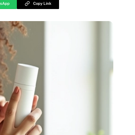
sApp
Copy Link