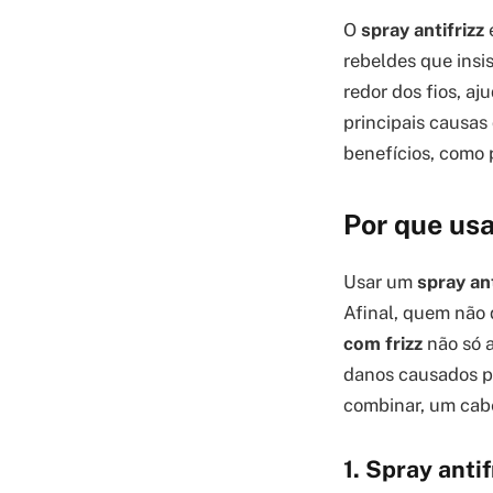
O
spray antifrizz
é
rebeldes que insis
redor dos fios, a
principais causas
benefícios, como 
Por que usa
Usar um
spray ant
Afinal, quem não 
com frizz
não só a
danos causados pe
combinar, um cabe
1. Spray anti