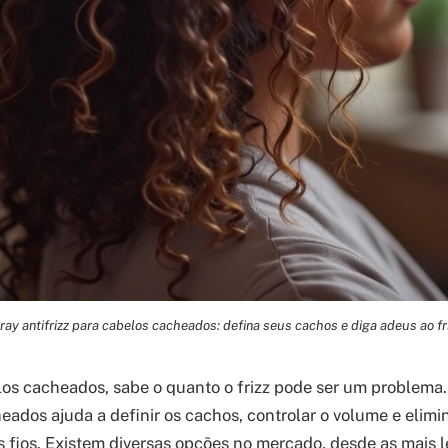
ray antifrizz para cabelos cacheados: defina seus cachos e diga adeus ao fri
os cacheados, sabe o quanto o frizz pode ser um problema
ados ajuda a definir os cachos, controlar o volume e elimina
s fios. Existem diversas opções no mercado, desde as mais l