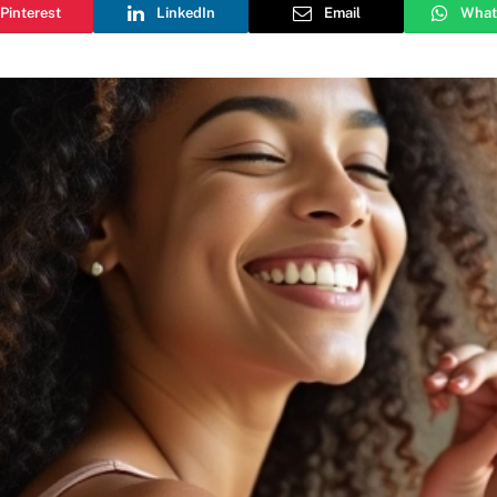
Pinterest
LinkedIn
Email
What