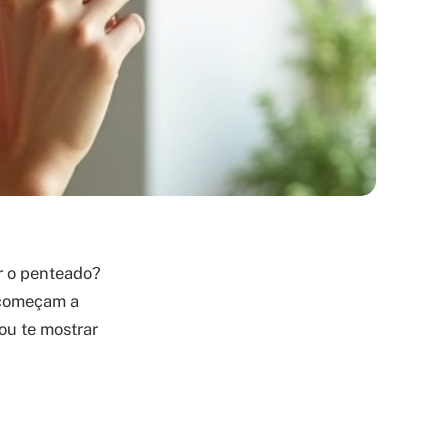
ar o penteado?
s começam a
vou te mostrar