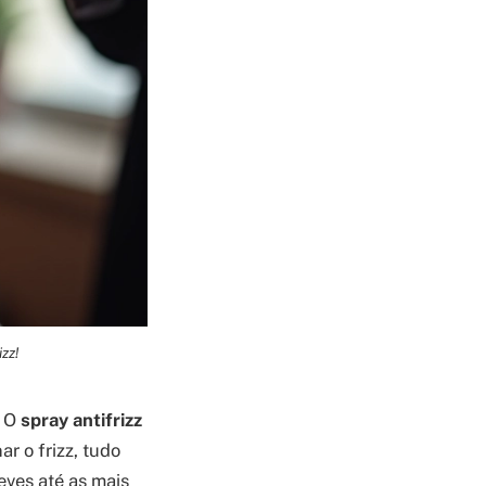
zz!
. O
spray antifrizz
r o frizz, tudo
eves até as mais