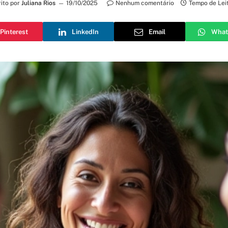
ito por
Juliana Rios
19/10/2025
Nenhum comentário
Tempo de Lei
Pinterest
LinkedIn
Email
What