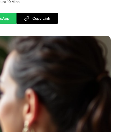
tura 10 Mins
sApp
Copy Link