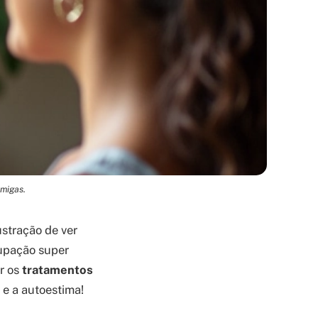
amigas.
stração de ver
cupação super
r os
tratamentos
 e a autoestima!