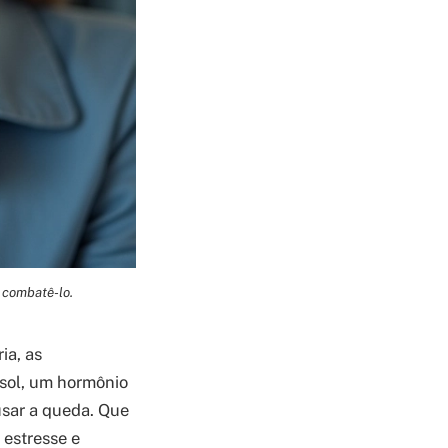
 combatê-lo.
ia, as
isol, um hormônio
usar a queda. Que
 estresse e