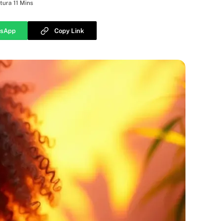
tura 11 Mins
sApp
Copy Link