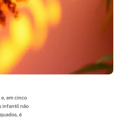
 e, em cinco
 infantil não
equados, é