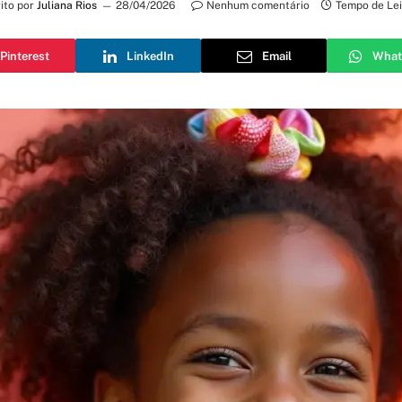
ito por
Juliana Rios
28/04/2026
Nenhum comentário
Tempo de Lei
Pinterest
LinkedIn
Email
What