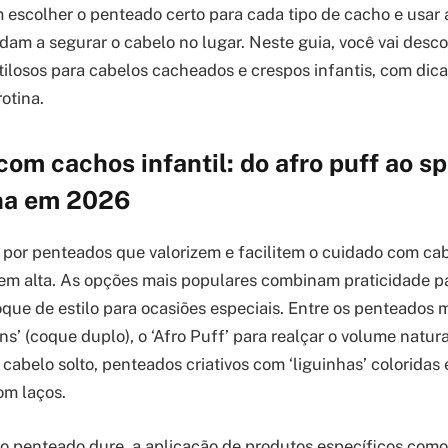
 escolher o penteado certo para cada tipo de cacho e usar 
udam a segurar o cabelo no lugar. Neste guia, você vai desc
tilosos para cabelos cacheados e crespos infantis, com dica
rotina.
om cachos infantil: do afro puff ao s
na em 2026
por penteados que valorizem e facilitem o cuidado com ca
 em alta. As opções mais populares combinam praticidade pa
que de estilo para ocasiões especiais. Entre os penteados 
s’ (coque duplo), o ‘Afro Puff’ para realçar o volume natural
cabelo solto, penteados criativos com ‘liguinhas’ coloridas 
om laços.
 o penteado dure, a aplicação de produtos específicos com