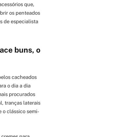
acessórios que,
obrir os penteados
s de especialista
pace buns, o
belos cacheados
ra o dia a dia
mais procurados
, tranças laterais
e o clássico semi-
o cremes para