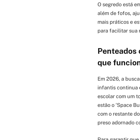
O segredo está em
além de fofos, aj
mais práticos e es
para facilitar sua 
Penteados c
que funcio
Em 2026, a busca 
infantis continua
escolar com um to
estão o ‘Space Bun
com o restante do 
preso adornado c
Para garantir que