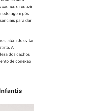
s cachos e reduzir
na modelagem pós-
senciais para dar
os, além de evitar
trito. A
eleza dos cachos
mento de conexão
Infantis